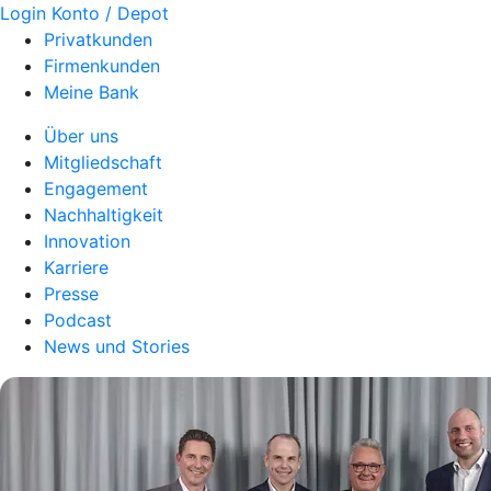
Login Konto / Depot
Privatkunden
Firmenkunden
Meine Bank
Über uns
Mitgliedschaft
Engagement
Nachhaltigkeit
Innovation
Karriere
Presse
Podcast
News und Stories