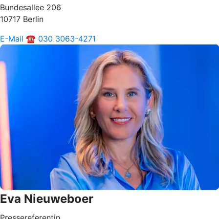
Bundesallee 206
10717 Berlin
E-Mail
☎ 030 3063-4271
Eva Nieuweboer
Pressereferentin