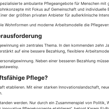
spezialisierte ambulante Pflegeangebote für Menschen mit
hnkonzepte mit Fokus auf Gemeinschaft und individuelle 
iner der größten privaten Anbieter für außerklinische Inte
ible Wohnformen und moderne Arbeitsmodelle die Pflegeverso
erausforderung
gewinnung ein zentrales Thema. In den kommenden zehn Jah
rstärkt auf eine bessere Bezahlung, flexiblere Arbeitsmodel
 Personalgewinnung. Neben einer besseren Bezahlung müsse
astaweisy.
ftsfähige Pflege?
aft etablieren. Mit einer starken Innovationslandschaft, ne
n.
tanden werden. Nur durch ein Zusammenspiel von Politik, W
r innovative Pflegekonzepte etablieren“, betont Karem El-B