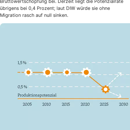
Bruttowertschöpfung bei. Derzeit liegt die Potenzialrate
übrigens bei 0,4 Prozent; laut DIW würde sie ohne
Migration rasch auf null sinken.