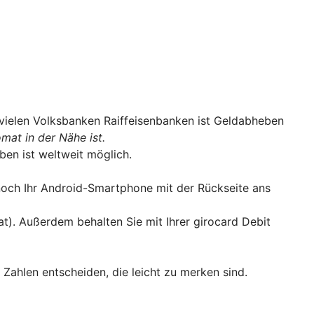
 vielen Volksbanken Raiffeisenbanken ist Geldabheben
mat in der Nähe ist.
en ist weltweit möglich.
noch Ihr Android-Smartphone mit der Rückseite ans
t). Außerdem behalten Sie mit Ihrer girocard Debit
 Zahlen entscheiden, die leicht zu merken sind.