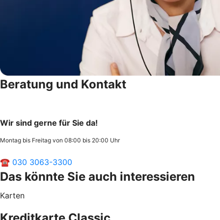
Beratung und Kontakt
Wir sind gerne für Sie da!
Montag bis Freitag von 08:00 bis 20:00 Uhr
☎ 030 3063-3300
Das könnte Sie auch interessieren
Karten
Kreditkarte Classic