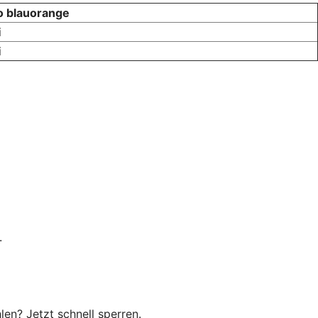
o blauorange
i
i
.
en? Jetzt schnell sperren.