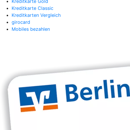
Kreditkarte Gold
Kreditkarte Classic
Kreditkarten Vergleich
girocard
Mobiles bezahlen