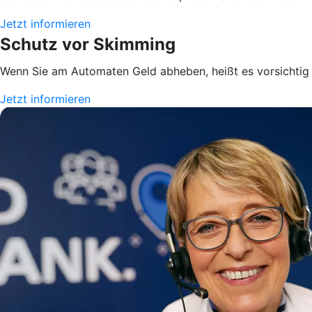
Jetzt informieren
Schutz vor Skimming
Wenn Sie am Automaten Geld abheben, heißt es vorsichtig s
Jetzt informieren