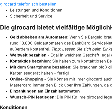
girocard telefonisch bestellen
Leistungen und Konditionen
Sicherheit und Service
Die girocard bietet vielfältige Möglich
Geld abheben am Automaten:
Wenn Sie Bargeld bra
rund 13.800 Geldautomaten des BankCard ServiceNetze
außerdem kostenfrei.
Tipp: Lassen Sie sich beim Eink
Weltweit bezahlen -
Egal in welchem Geschäft, egal 
Kontaktlos bezahlen:
Sie halten zum kontaktlosen Bez
Mit dem Smartphone bezahlen:
Sie brauchen bloß di
Kartenlesegerät halten – fertig!
Online-Shopping -
Sie können mit Ihrer girocard au
Mastercard immer den Blick über Ihre Zahlungen, da 
Einzahlungen am Einzahlautomaten
Wunsch-PIN festlegen:
Die PIN für Ihre girocard leg
Konditionen