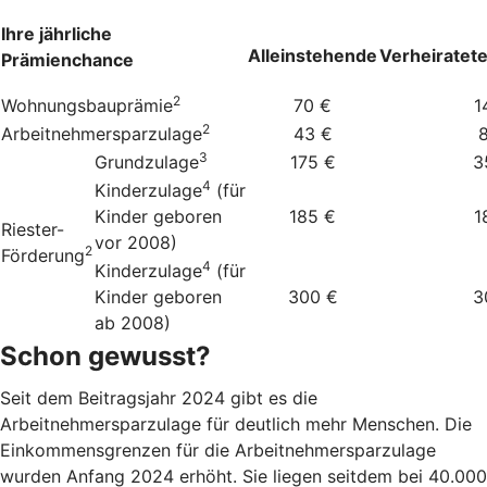
Ihre jährliche
Alleinstehende
Verheiratet
Prämienchance
2
Wohnungsbauprämie
70 €
1
2
Arbeitnehmersparzulage
43 €
3
Grundzulage
175 €
3
4
Kinderzulage
(für
Kinder geboren
185 €
1
Riester-
vor 2008)
2
Förderung
4
Kinderzulage
(für
Kinder geboren
300 €
3
ab 2008)
Schon gewusst?
Seit dem Beitragsjahr 2024 gibt es die
Arbeitnehmersparzulage für deutlich mehr Menschen. Die
Einkommensgrenzen für die Arbeitnehmersparzulage
wurden Anfang 2024 erhöht. Sie liegen seitdem bei 40.000